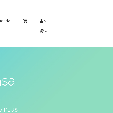
ienda
asa
do PLUS