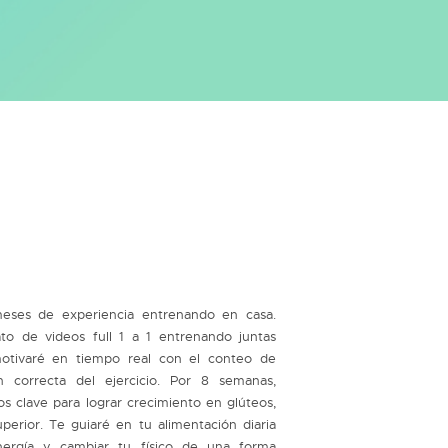
meses de experiencia entrenando en casa.
o de videos full 1 a 1 entrenando juntas
otivaré en tiempo real con el conteo de
n correcta del ejercicio. Por 8 semanas,
s clave para lograr crecimiento en glúteos,
uperior. Te guiaré en tu alimentación diaria
nergía y cambiar tu físico de una forma