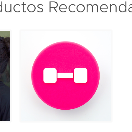
ductos Recomend
Popsocket