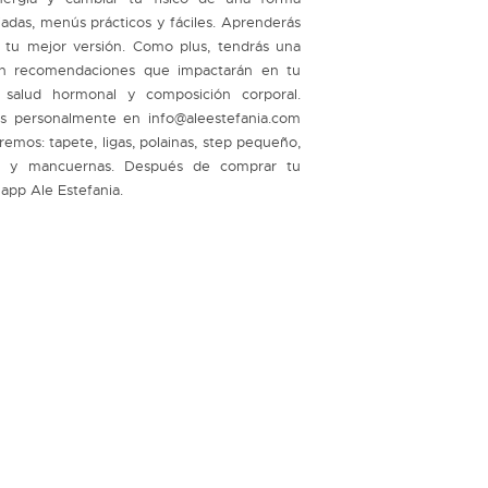
adas, menús prácticos y fáciles. Aprenderás
r tu mejor versión. Como plus, tendrás una
on recomendaciones que impactarán en tu
o, salud hormonal y composición corporal.
s personalmente en info@aleestefania.com
emos: tapete, ligas, polainas, step pequeño,
cos y mancuernas. Después de comprar tu
 app Ale Estefania.